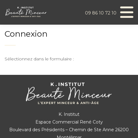
Aller
au
contenu
09 86 10 72 10
Connexion
Sélectionnez dans le formulaire :
K. Institut
Espace Commercial René Coty
Boulevard des Présidents – Chemin de Ste Anne 26200
Montélimar